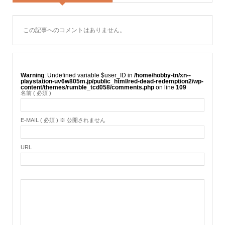
この記事へのコメントはありません。
Warning
: Undefined variable $user_ID in
/home/hobby-tn/xn--
playstation-uv6w805m.jp/public_html/red-dead-redemption2/wp-
content/themes/rumble_tcd058/comments.php
on line
109
名前 ( 必須 )
E-MAIL ( 必須 ) ※ 公開されません
URL