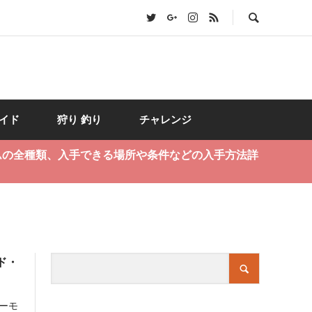
イド
狩り 釣り
チャレンジ
ムの全種類、入手できる場所や条件などの入手方法詳
ド・
リーモ