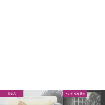
収集品
その他 収集関連