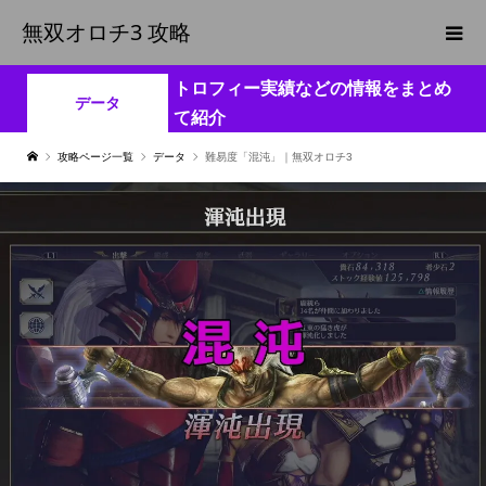
無双オロチ3 攻略
トロフィー実績などの情報をまとめ
データ
て紹介
攻略ページ一覧
データ
難易度「混沌」｜無双オロチ3