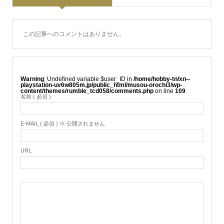
この記事へのコメントはありません。
Warning
: Undefined variable $user_ID in
/home/hobby-tn/xn--
playstation-uv6w805m.jp/public_html/musou-orochi3/wp-
content/themes/rumble_tcd058/comments.php
on line
109
名前 ( 必須 )
E-MAIL ( 必須 ) ※ 公開されません
URL