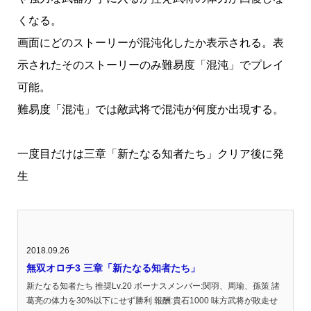
くなる。
画面にどのストーリーが混沌化したか表示される。表
示されたそのストーリーのみ難易度「混沌」でプレイ
可能。
難易度「混沌」では敵武将で混沌が何度か出現する。
一度目だけは三章「新たなる知者たち」クリア後に発
生
2018.09.26
無双オロチ3 三章「新たなる知者たち」
新たなる知者たち 推奨Lv.20 ボーナスメンバー:関羽、周瑜、孫策 諸
葛亮の体力を30%以下にせず勝利 報酬:貴石1000 味方武将が敗走せ