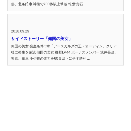
郃、北条氏康 神術で700体以上撃破 報酬:貴石...
2018.09.29
サイドストーリー「傾国の美女」
傾国の美女 発生条件 5章「アースガルズの王・オーディン」クリア
後に発生を確認 傾国の美女 推奨Lv.44 ボーナスメンバー:浅井長政、
郭嘉、董卓 小少将の体力を60％以下にせず勝利 ...