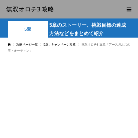
無双オロチ3 攻略
5章のストーリー、挑戦目標の達成
5章
方法などをまとめて紹介
攻略ページ一覧
5章
,
キャンペーン攻略
無双オロチ3 五章「アースガルズの
王・オーディン」