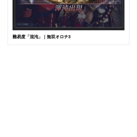
難易度「混沌」｜無双オロチ3