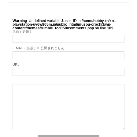
Warning
: Undefined variable $user_ID in
/home/hobby-tn/xn--
playstation-uv6w805m.jp/public_html/musou-orochi3/wp-
content/themes/rumble_tcd058/comments.php
on line
109
名前 ( 必須 )
E-MAIL ( 必須 ) ※ 公開されません
URL