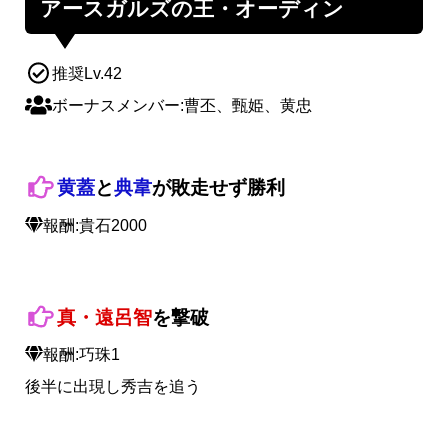
アースガルズの王・オーディン
推奨Lv.42
ボーナスメンバー:曹丕、甄姫、黄忠
黄蓋
と
典韋
が敗走せず勝利
報酬:貴石2000
真・遠呂智
を撃破
報酬:巧珠1
後半に出現し秀吉を追う