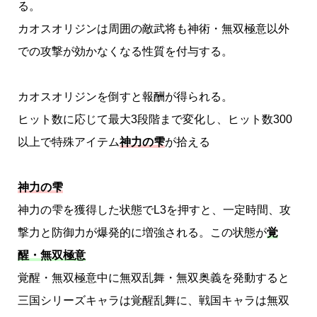
る。
カオスオリジンは周囲の敵武将も神術・無双極意以外
での攻撃が効かなくなる性質を付与する。
カオスオリジンを倒すと報酬が得られる。
ヒット数に応じて最大3段階まで変化し、ヒット数300
以上で特殊アイテム
神力の雫
が拾える
神力の雫
神力の雫を獲得した状態でL3を押すと、一定時間、攻
撃力と防御力が爆発的に増強される。この状態が
覚
醒・無双極意
覚醒・無双極意中に無双乱舞・無双奥義を発動すると
三国シリーズキャラは覚醒乱舞に、戦国キャラは無双