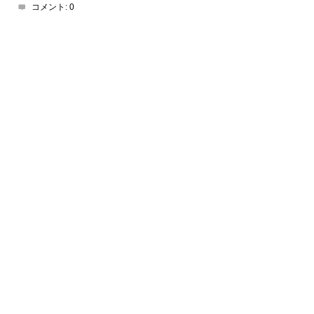
コメント:
0