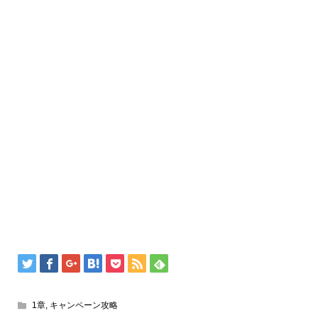
1章
,
キャンペーン攻略