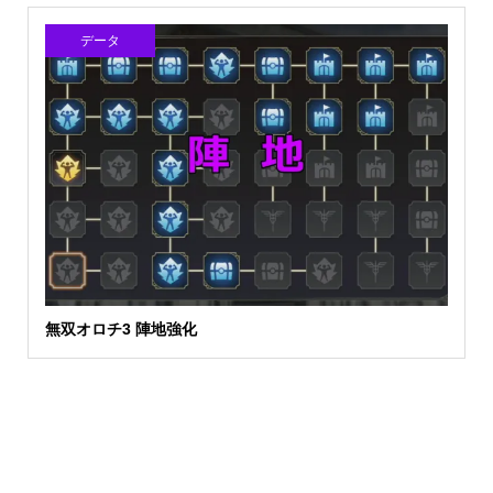
データ
無双オロチ3 陣地強化