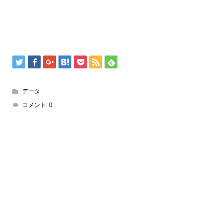
データ
コメント:
0