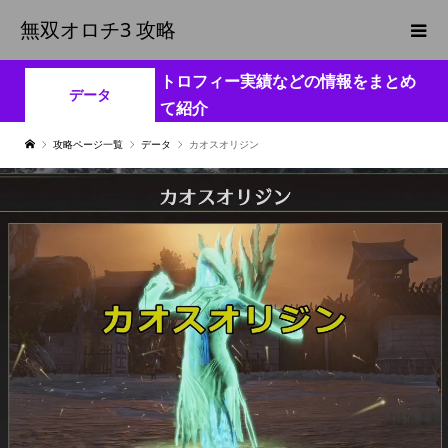
無双オロチ3 攻略
トロフィー実績などの情報をまとめ
データ
て紹介
攻略ページ一覧
データ
カオスオリジン