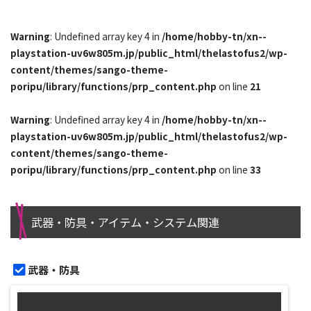
Warning
: Undefined array key 4 in
/home/hobby-tn/xn--
playstation-uv6w805m.jp/public_html/thelastofus2/wp-
content/themes/sango-theme-
poripu/library/functions/prp_content.php
on line
21
Warning
: Undefined array key 4 in
/home/hobby-tn/xn--
playstation-uv6w805m.jp/public_html/thelastofus2/wp-
content/themes/sango-theme-
poripu/library/functions/prp_content.php
on line
33
武器・防具・アイテム・システム関連
武器・防具