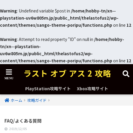
Warning
: Undefined variable $post in
/home/hobby-tn/xn--
playstation-uv6w805m.jp/public_html/thelastofus2/wp-
content/themes/sango-theme-poripu/functions.php
on line
12
Warning
: Attempt to read property "ID" on null in
/home/hobby-
tn/xn--playstation-
uv6w805m.jp/public_html/thelastofus2/wp-
content/themes/sango-theme-poripu/functions.php
on line
12
ラスト オブ アス 2 攻略
PlayStation攻略サイト
Xbox攻略サイト
ホーム
攻略ガイド
FAQ/よくある質問
2019/12/05