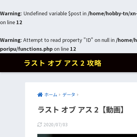
Warning
: Undefined variable $post in
/home/hobby-tn/xn
on line
12
Warning
: Attempt to read property "ID" on null in
/home/h
poripu/functions.php
on line
12
ラスト オブ アス 2 攻略
ホーム
データ
ラスト オブ アス 2【動画】
2020/07/03