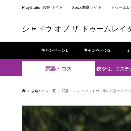
PlayStation攻略サイト
Xbox攻略サイト
トゥームレ
シャドウ オブ ザ トゥームレイ
キャンペーン1
キャンペーン2
ミ
武器・コス
銃や弓、コスチ
攻略ページ一覧
武器・コス
ハンドガン系の武器のアップ