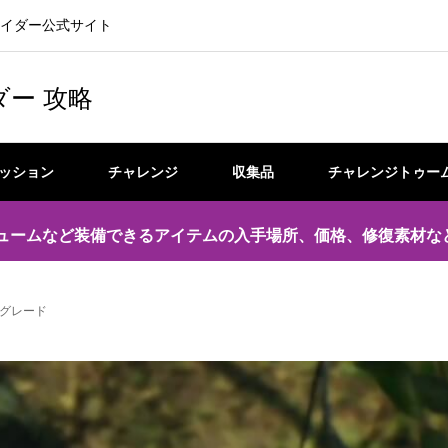
イダー公式サイト
ダー 攻略
ッション
チャレンジ
収集品
チャレンジトゥー
ュームなど装備できるアイテムの入手場所、価格、修復素材な
グレード