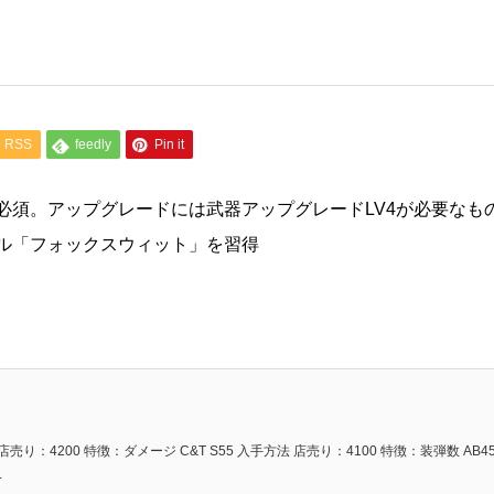
RSS
feedly
Pin it
必須。アップグレードには武器アップグレードLV4が必要なも
ル「フォックスウィット」を習得
売り：4200 特徴：ダメージ C&T S55 入手方法 店売り：4100 特徴：装弾数 AB4
.