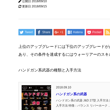
公開日
2018/09/10
更新日
2018/09/15
Tweet
Share
+1
Hatena
Pocket
上位のアップグレードには下位のアップグレードが
あり、その条件を達成するにはウォーリアーのスキ
ハンドガン系武器の種類と入手方法
2018.09.10
ハンドガン系の武器
ハンドガン系の武器 J&D 27型 入手方法 店
入手方法 特徴：バランス リバーホーク ..