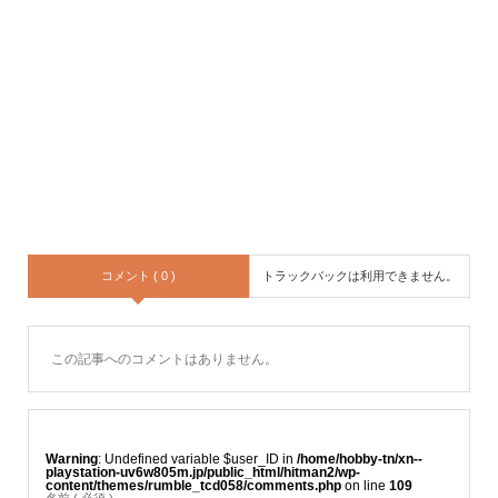
コメント ( 0 )
トラックバックは利用できません。
この記事へのコメントはありません。
Warning
: Undefined variable $user_ID in
/home/hobby-tn/xn--
playstation-uv6w805m.jp/public_html/hitman2/wp-
content/themes/rumble_tcd058/comments.php
on line
109