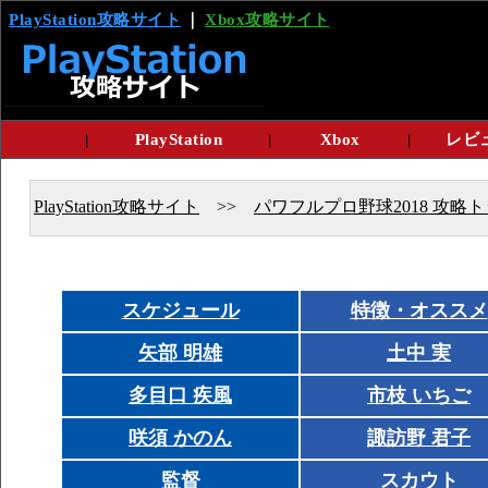
PlayStation攻略サイト
｜
Xbox攻略サイト
|
PlayStation
|
Xbox
|
レビ
PlayStation攻略サイト
>>
パワフルプロ野球2018 攻略
スケジュール
特徴・オススメ
矢部 明雄
土中 実
多目口 疾風
市枝 いちご
咲須 かのん
諏訪野 君子
監督
スカウト