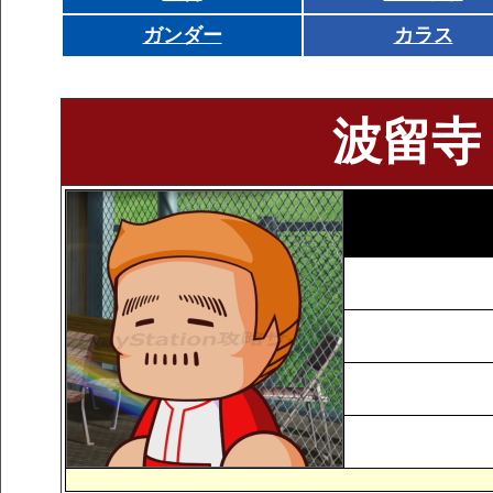
ガンダー
カラス
波留寺