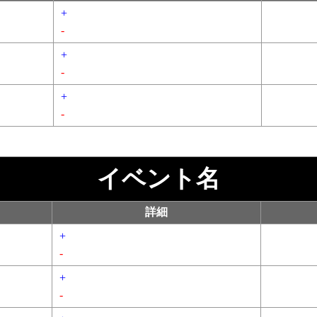
+
-
+
-
+
-
イベント名
詳細
+
-
+
-