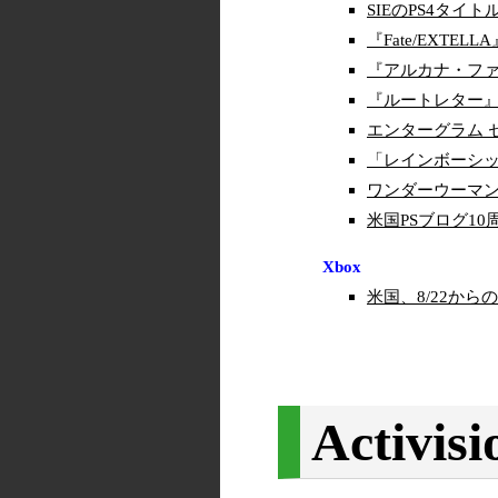
SIEのPS4タイ
『Fate/EXTEL
『アルカナ・ファミ
『ルートレター』 9
エンターグラム セ
「レインボーシッ
ワンダーウーマン
米国PSブログ10
Xbox
米国、8/22からのDeal
Activisi