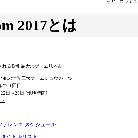
セガ、スクエニ
om 2017とは
される欧州最大のゲーム見本市
3と並ぶ世界三大ゲームショウの一つ
今年で９回目
22日～26日 [現地時間]
イト
 カンファレンス スケジュール
 タイトルリスト