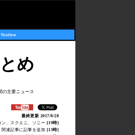
yStation
報まとめ
m期間の主要ニュース
最終更新 2017/8/28
、カプコン、スクエニ、ソニー
[19時]
他、関連記事に記事を追加
[13時]