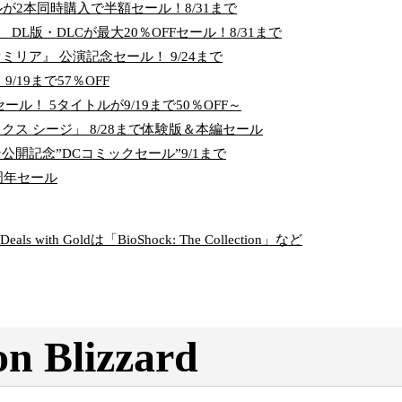
トルが2本同時購入で半額セール！8/31まで
LA』 DL版・DLCが最大20％OFFセール！8/31まで
リア』 公演記念セール！ 9/24まで
/19まで57％OFF
ール！ 5タイトルが9/19まで50％OFF～
クス シージ」 8/28まで体験版＆本編セール
公開記念”DCコミックセール”9/1まで
周年セール
s with Goldは「BioShock: The Collection」など
on Blizzard