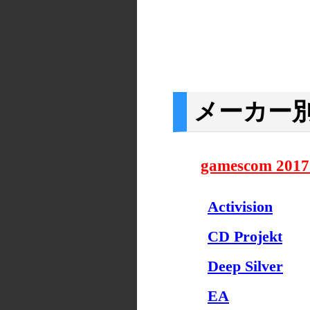
メーカー別
gamescom 2
Activision
CD Projekt
Deep Silver
EA