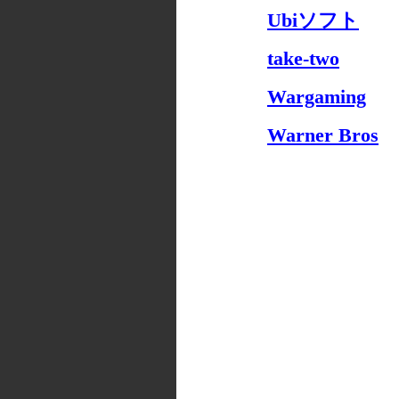
Ubiソフト
take-two
Wargaming
Warner Bros